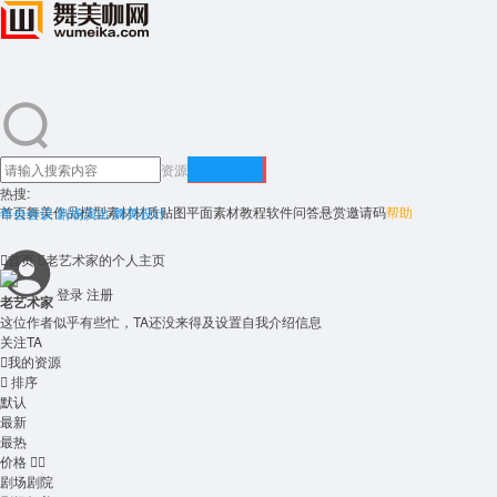
搜索
资源
热搜:
首页
舞美作品
模型素材
材质贴图
平面素材
教程
软件
问答悬赏
邀请码
帮助
年会会议 剧场演出 舞美设计

首页

老艺术家的个人主页
登录
注册
老艺术家
这位作者似乎有些忙，TA还没来得及设置自我介绍信息
关注TA

我的资源

排序
默认
最新
最热
价格


剧场剧院