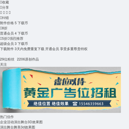

收藏

分享





纠错
附件价格
5
下载币

8折
普通会员
4
下载币

5折

强烈推荐
超级会员
3
下载币
下载附件
3天内免费重复下载
开通会员
享受多重尊贵特权
29
位粉丝
2206
原创作品
关注
热门佳作
企业活动演出舞台3D效果图
演出舞台舞美3d效果图