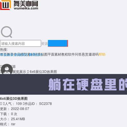
搜索
资源
热搜:
首页
舞美作品
模型素材
材质贴图
平面素材
教程
软件
问答悬赏
邀请码
帮助
年会会议 剧场演出 舞美设计

我的资源

首页

展览展示

6x6展位3D效果图
登录
注册
6x6展位3D效果图


人气：
109

作品ID：
SC2378
更新：
2022-08-07
下载：
0 次
大小：
25.41MB
格式：
rar