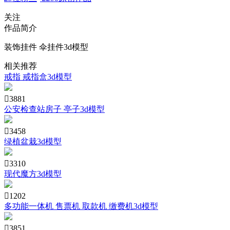
关注
作品简介
装饰挂件 伞挂件3d模型
相关推荐
戒指 戒指盒3d模型

3881
公安检查站房子 亭子3d模型

3458
绿植盆栽3d模型

3310
现代魔方3d模型

1202
多功能一体机 售票机 取款机 缴费机3d模型

3851