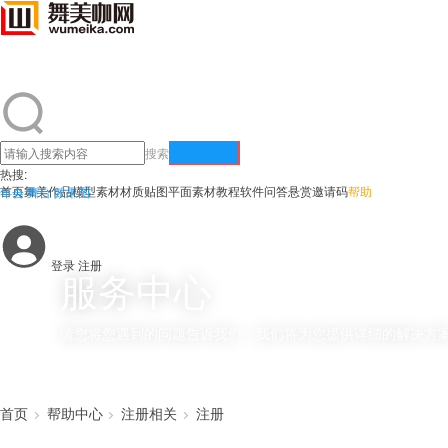
搜索
搜索
热搜:
首页
舞美作品
模型素材
材质贴图
平面素材
教程
软件
问答悬赏
邀请码
帮助
年会
舞台
效果图
登录
注册
服务中心
请您将您遇到的问题告诉我们，我们将为您提供详细的解决方
首页
帮助中心
注册相关
注册