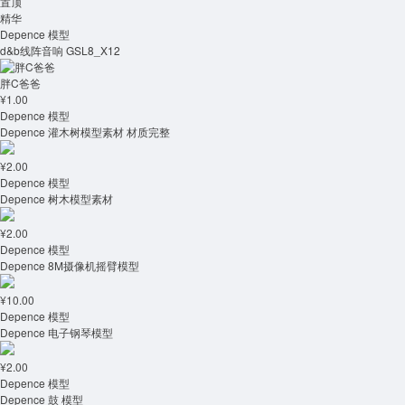
置顶
精华
Depence 模型
d&b线阵音响 GSL8_X12
胖C爸爸
¥1.00
Depence 模型
Depence 灌木树模型素材 材质完整
¥2.00
Depence 模型
Depence 树木模型素材
¥2.00
Depence 模型
Depence 8M摄像机摇臂模型
¥10.00
Depence 模型
Depence 电子钢琴模型
¥2.00
Depence 模型
Depence 鼓 模型