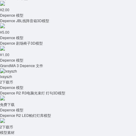
¥2.00
Depence 模型
Depence JBL线阵音箱3D模型
¥5.00
Depence 模型
Depence 剧场椅子3D模型
¥1.00
Depence 模型
GrandMA 3 Depence 文件
lxsyszh
2下载币
Depence 模型
Depence R2 R3电脑光束灯 灯勾3D模型
免费下载
Depence 模型
Depence R2 LED帕灯灯库模型
2下载币
模型素材