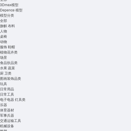
3Dmax模型
Depence 模型
模型分类
全部
旗帜 布料
人物
桌椅
动物
服饰 鞋帽
植物花卉类
场景
食品饮品类
水果 蔬菜
厨 卫类
图画装饰品类
玩具
日常用品
日常工具
电子电器 灯具类
乐器
体育器材
军事兵器
交通运输工具
机械设备
雕塑