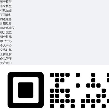
舞美模型
素材模型
材质贴图
平面素材
周边服务
常用软件
邀请码购买
积分充值
积分提现
用户中心
个人中心
交易订单
上传素材
作品管理
关注我们