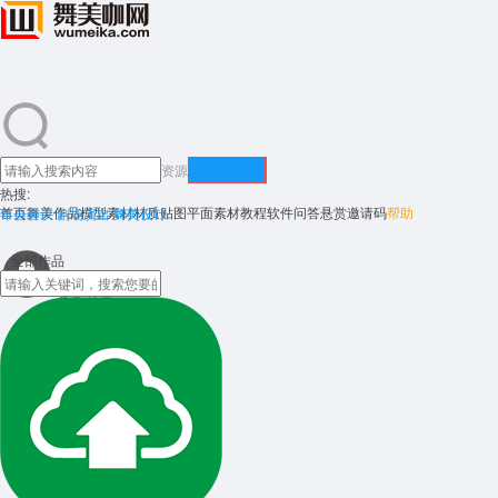
搜索
资源
热搜:
首页
舞美作品
模型素材
材质贴图
平面素材
教程
软件
问答悬赏
邀请码
帮助
年会会议 剧场演出 舞美设计
全部作品
登录
注册