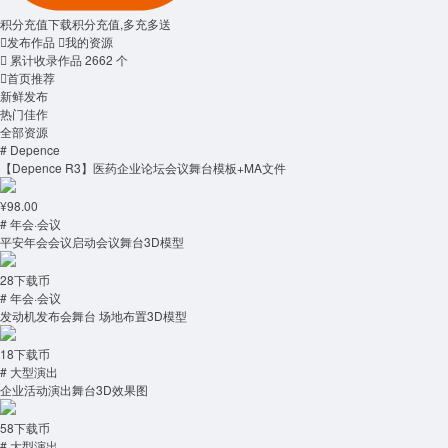
积分充值
下载积分充值,多充多送

发布作品

我的资源

累计收录作品
2662
个

首页推荐
新鲜发布
热门佳作
全部资源
# Depence
【Depence R3】医药企业论坛会议舞台模板+MA文件
¥98.00
# 年会·会议
平安年会会议启动会议舞台3D模型
28下载币
# 年会·会议
发动机发布会舞台 场地布置3D模型
18下载币
# 大型演出
企业活动演出舞台3D效果图
58下载币
# 大型演出