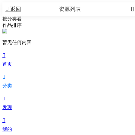


返回
资源列表
按分类看
作品排序
暂无任何内容

首页

分类

发现

我的